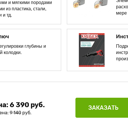
Элем
ыми и мягкими породами
расх
и из пластика, стали,
мере 
 и тд.
Инс
люч
Подро
егулировки глубины и
инстр
й колодки.
произ
а: 6 390 руб.
ЗАКАЗАТЬ
ена:
9 140
руб.