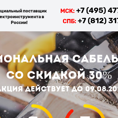
+7 (495) 4
МСК:
циальный поставщик
ектроинструмента в
+7 (812) 3
СПБ:
России!
ональная САБЕЛ
со скидкой 30%
Акция действует до
09.08.20