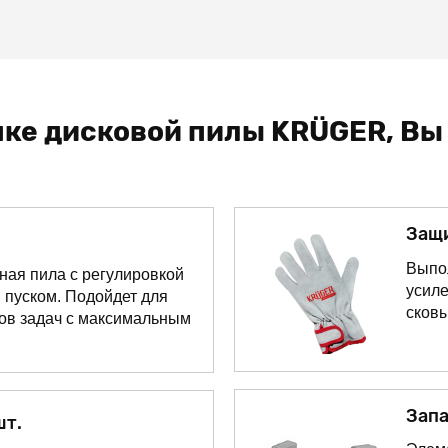
ке дисковой пилы KRÜGER, Вы
Защ
Выпо
ая пила с регулировкой
усиле
 пуском. Подойдет для
сков
ов задач с максимальным
Запа
шт.