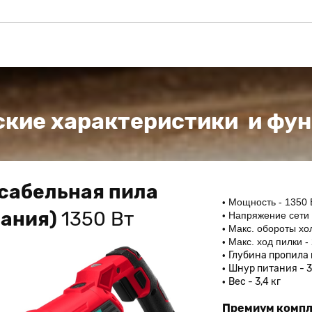
ские характеристики и фун
сабельная пила
Мощность - 1350 
мания)
1350 Вт
Напряжение сети 
Макс. обороты хол
Макс. ход пилки -
Глубина пропила 
Шнур питания - 3
Вес - 3,4 кг
Премиум компл