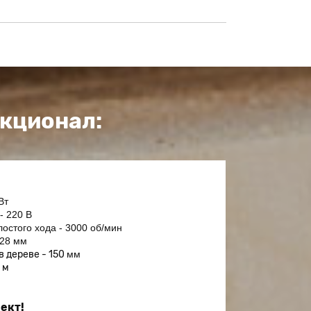
кционал:
Вт
- 220 В
остого хода - 3000 об/мин
 28 мм
в дереве
- 150
мм
 м
ект!