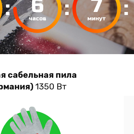
6
7
:
:
:
часов
минут
я сабельная пила
рмания)
1350 Вт