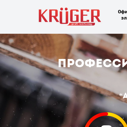
Офи
эл
Професси
*