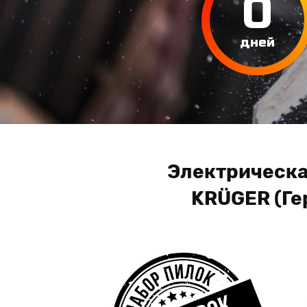
0
дней
Электрическа
KRÜGER (Ге